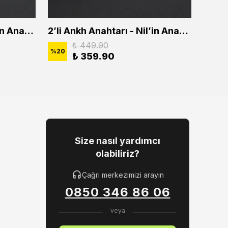
2'li Ankh Anahtarı - Nil'in Anahtarı Erkek Kadın Kolye Seti
2’li Ankh Anahtarı - Nil’in Anahtarı Erkek Kadın Kolye Seti
₺ 449.90
%
20
%
20
₺ 359.90
Size nasıl yardımcı
olabiliriz?
Çağrı merkezimizi arayın
0850 346 86 06