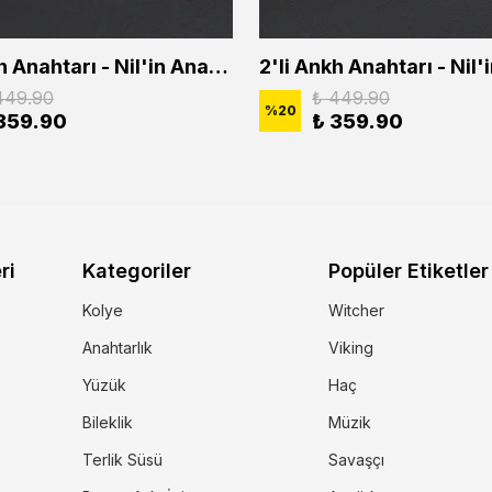
2'li Ankh Anahtarı - Nil'in Anahtarı - Kuru Kafa Erkek Kadın Kolye Seti
449.90
₺ 449.90
%
20
359.90
₺ 359.90
ri
Kategoriler
Popüler Etiketler
Kolye
Witcher
Anahtarlık
Viking
Yüzük
Haç
Bileklik
Müzik
Terlik Süsü
Savaşçı