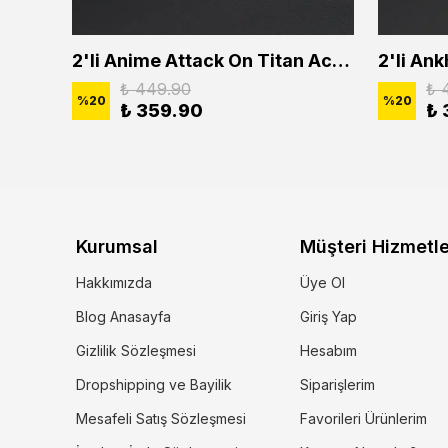
2'li Buffalo Boğa Çubuk Bar Erkek Kadın Kolye Seti
2'li Anime Attack On Titan Acrylic Maria Anime Naruto Erkek Kadın Kolye Seti
₺ 449.90
₺ 
%
20
%
20
₺ 359.90
₺ 
Kurumsal
Müşteri Hizmetle
Hakkımızda
Üye Ol
Blog Anasayfa
Giriş Yap
Gizlilik Sözleşmesi
Hesabım
Dropshipping ve Bayilik
Siparişlerim
Mesafeli Satış Sözleşmesi
Favorileri Ürünlerim