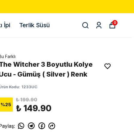
0
 İpi
Terlik Süsü
Bu Farklı
The Witcher 3 Boyutlu Kolye
Ucu - Gümüş ( Silver ) Renk
Ürün Kodu
:
1233UC
₺ 199.90
%
25
₺ 149.90
Paylaş
: