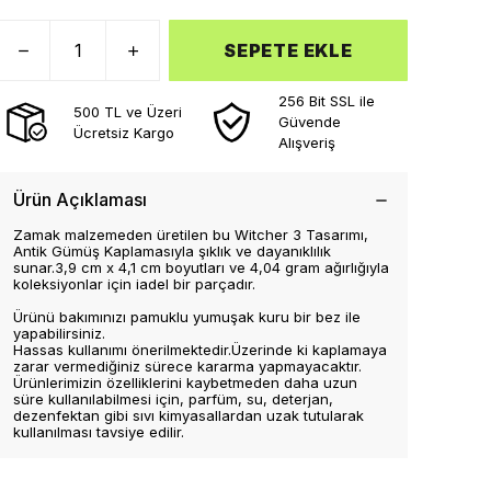
SEPETE EKLE
256 Bit SSL ile
500 TL ve Üzeri
Güvende
Ücretsiz Kargo
Alışveriş
Ürün Açıklaması
Zamak malzemeden üretilen bu Witcher 3 Tasarımı,
Antik Gümüş Kaplamasıyla şıklık ve dayanıklılık
sunar.3,9 cm x 4,1 cm boyutları ve 4,04 gram ağırlığıyla
koleksiyonlar için iadel bir parçadır.
Ürünü bakımınızı pamuklu yumuşak kuru bir bez ile
yapabilirsiniz.
Hassas kullanımı önerilmektedir.Üzerinde ki kaplamaya
zarar vermediğiniz sürece kararma yapmayacaktır.
Ürünlerimizin özelliklerini kaybetmeden daha uzun
süre kullanılabilmesi için, parfüm, su, deterjan,
dezenfektan gibi sıvı kimyasallardan uzak tutularak
kullanılması tavsiye edilir.