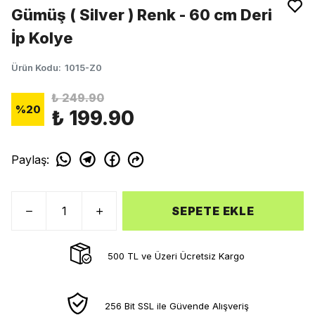
Gümüş ( Silver ) Renk - 60 cm Deri
İp Kolye
Ürün Kodu
:
1015-Z0
₺ 249.90
%
20
₺ 199.90
Paylaş
:
SEPETE EKLE
500 TL ve Üzeri Ücretsiz Kargo
256 Bit SSL ile Güvende Alışveriş