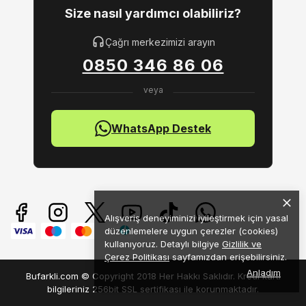
Size nasıl yardımcı olabiliriz?
Çağrı merkezimizi arayın
0850 346 86 06
WhatsApp Destek
Alışveriş deneyiminizi iyileştirmek için yasal
düzenlemelere uygun çerezler (cookies)
kullanıyoruz. Detaylı bilgiye
Gizlilik ve
Çerez Politikası
sayfamızdan erişebilirsiniz.
Anladım
Bufarkli.com © Copyright 2018 Her Hakkı Saklıdır. Kredi kartı
bilgileriniz 256bit SSL sertifikası ile korunmaktadır.