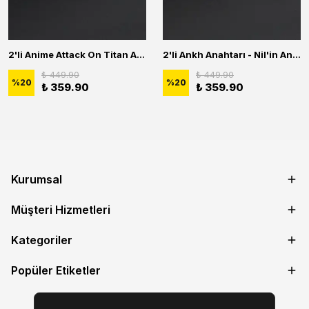
2'li Anime Attack On Titan Acrylic Maria Anime Naruto Erkek Kadın Kolye Seti
2'li Ankh Anahtarı - Nil'in Anahtarı - Kuru Kafa Erkek Kadın Kolye Seti
₺ 449.90
₺ 449.90
%
20
%
20
₺ 359.90
₺ 359.90
Kurumsal
Müşteri Hizmetleri
Kategoriler
Popüler Etiketler