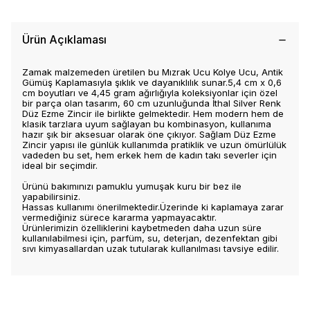
Ürün Açıklaması
Zamak malzemeden üretilen bu Mızrak Ucu Kolye Ucu, Antik
Gümüş Kaplamasıyla şıklık ve dayanıklılık sunar.5,4 cm x 0,6
cm boyutları ve 4,45 gram ağırlığıyla koleksiyonlar için özel
bir parça olan tasarım, 60 cm uzunluğunda İthal Silver Renk
Düz Ezme Zincir ile birlikte gelmektedir. Hem modern hem de
klasik tarzlara uyum sağlayan bu kombinasyon, kullanıma
hazır şık bir aksesuar olarak öne çıkıyor. Sağlam Düz Ezme
Zincir yapısı ile günlük kullanımda pratiklik ve uzun ömürlülük
vadeden bu set, hem erkek hem de kadın takı severler için
ideal bir seçimdir.
Ürünü bakımınızı pamuklu yumuşak kuru bir bez ile
yapabilirsiniz.
Hassas kullanımı önerilmektedir.Üzerinde ki kaplamaya zarar
vermediğiniz sürece kararma yapmayacaktır.
Ürünlerimizin özelliklerini kaybetmeden daha uzun süre
kullanılabilmesi için, parfüm, su, deterjan, dezenfektan gibi
sıvı kimyasallardan uzak tutularak kullanılması tavsiye edilir.