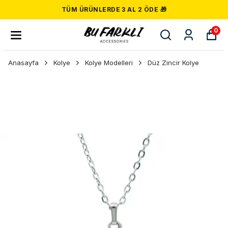
TÜM ÜRÜNLERDE 3 AL 2 ÖDE 🎁
0
Anasayfa
Kolye
Kolye Modelleri
Düz Zincir Kolye