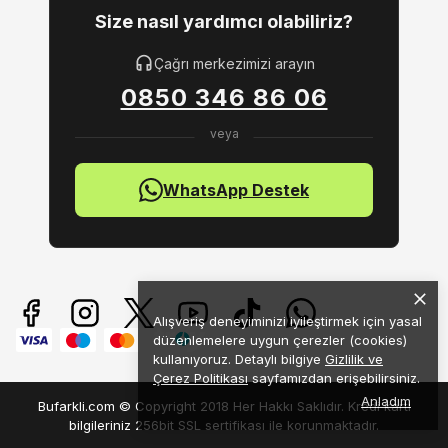
Size nasıl yardımcı olabiliriz?
Çağrı merkezimizi arayın
0850 346 86 06
WhatsApp Destek
Alışveriş deneyiminizi iyileştirmek için yasal
düzenlemelere uygun çerezler (cookies)
kullanıyoruz. Detaylı bilgiye
Gizlilik ve
Çerez Politikası
sayfamızdan erişebilirsiniz.
Anladım
Bufarkli.com © Copyright 2018 Her Hakkı Saklıdır. Kredi kartı
bilgileriniz 256bit SSL sertifikası ile korunmaktadır.