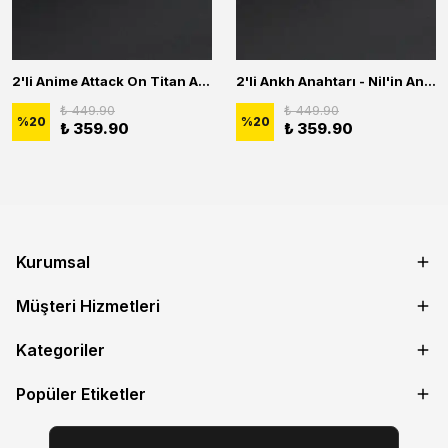
2'li Anime Attack On Titan Acrylic Maria Anime Naruto Erkek Kadın Kolye Seti
2'li Ankh Anahtarı - Nil'in Anahtarı - Kuru Kafa Erkek Kadın Kolye Seti
₺ 449.90
₺ 449.90
%
20
%
20
₺ 359.90
₺ 359.90
Kurumsal
Müşteri Hizmetleri
Kategoriler
Popüler Etiketler