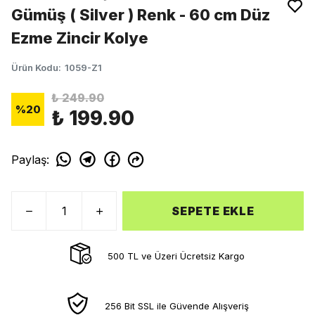
Gümüş ( Silver ) Renk - 60 cm Düz
Ezme Zincir Kolye
Ürün Kodu
:
1059-Z1
₺ 249.90
%
20
₺ 199.90
Paylaş
:
SEPETE EKLE
500 TL ve Üzeri Ücretsiz Kargo
256 Bit SSL ile Güvende Alışveriş