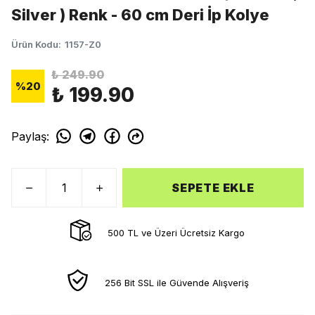
Silver ) Renk - 60 cm Deri İp Kolye
Ürün Kodu
:
1157-Z0
₺ 249.90
%
20
₺ 199.90
Paylaş
:
SEPETE EKLE
500 TL ve Üzeri Ücretsiz Kargo
256 Bit SSL ile Güvende Alışveriş