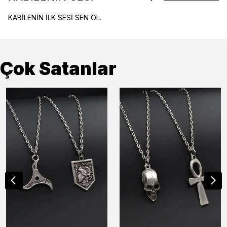
KABİLENİN İLK SESİ SEN OL.
Çok Satanlar