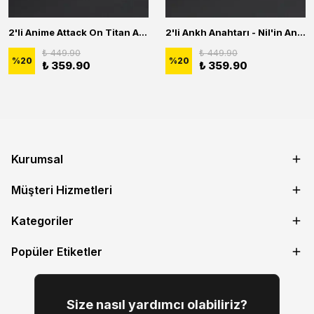
2'li Anime Attack On Titan Acrylic Maria Anime Naruto Erkek Kadın Kolye Seti
2'li Ankh Anahtarı - Nil'in Anahtarı - Kuru Kafa Erkek Kadın Kolye Seti
₺ 449.90
₺ 449.90
%
20
%
20
₺ 359.90
₺ 359.90
Kurumsal
Müşteri Hizmetleri
Kategoriler
Popüler Etiketler
Size nasıl yardımcı olabiliriz?