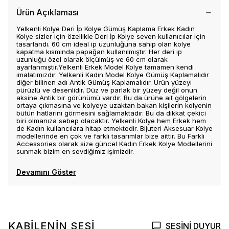
Ürün Açıklaması
Yelkenli Kolye Deri İp Kolye Gümüş Kaplama Erkek Kadın
Kolye sizler için özellikle Deri İp Kolye seven kullanıcılar için
tasarlandı. 60 cm ideal ip uzunluğuna sahip olan kolye
kapatma kısmında papağan kullanılmıştır. Her deri ip
uzunluğu özel olarak ölçülmüş ve 60 cm olarak
ayarlanmıştır.Yelkenli Erkek Model Kolye tamamen kendi
imalatımızdır. Yelkenli Kadın Model Kolye Gümüş Kaplamalıdır
diğer bilinen adı Antik Gümüş Kaplamalıdır. Ürün yüzeyi
pürüzlü ve desenlidir. Düz ve parlak bir yüzey değil onun
aksine Antik bir görünümü vardır. Bu da ürüne ait gölgelerin
ortaya çıkmasına ve kolyeye uzaktan bakan kişilerin kolyenin
bütün hatlarını görmesini sağlamaktadır. Bu da dikkat çekici
biri olmanıza sebep olacaktır. Yelkenli Kolye hem Erkek hem
de Kadın kullancılara hitap etmektedir. Bijuteri Aksesuar Kolye
modellerinde en çok ve farklı tasarımlar bize aittir. Bu Farklı
Accessories olarak size güncel Kadın Erkek Kolye Modellerini
sunmak bizim en sevdiğimiz işimizdir.
Devamını Göster
KABİLENİN SESİ
SESİNİ DUYUR