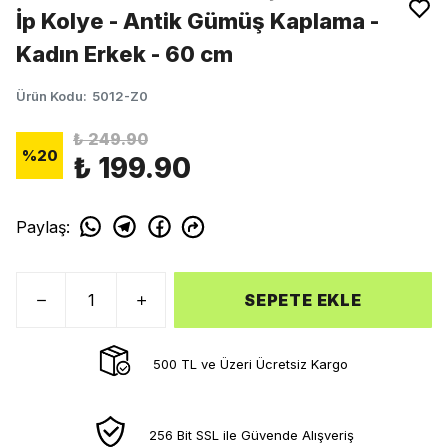
İp Kolye - Antik Gümüş Kaplama -
Kadın Erkek - 60 cm
Ürün Kodu
:
5012-Z0
₺ 249.90
%
20
₺ 199.90
Paylaş
:
SEPETE EKLE
500 TL ve Üzeri Ücretsiz Kargo
256 Bit SSL ile Güvende Alışveriş