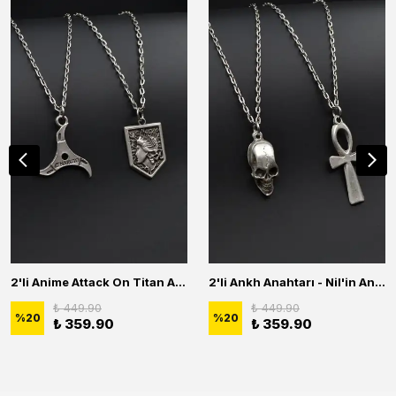
2'li Anime Attack On Titan Acrylic Maria Anime Naruto Erkek Kadın Kolye Seti
2'li Ankh Anahtarı - Nil'in Anahtarı - Kuru Kafa Erkek Kadın Kolye Seti
₺ 449.90
₺ 449.90
%
20
%
20
₺ 359.90
₺ 359.90