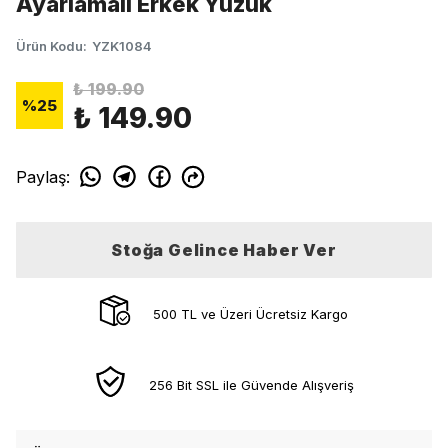
Ayarlamalı Erkek Yüzük
Ürün Kodu
:
YZK1084
₺ 199.90
%
25
₺ 149.90
Paylaş
:
Stoğa Gelince Haber Ver
500 TL ve Üzeri Ücretsiz Kargo
256 Bit SSL ile Güvende Alışveriş