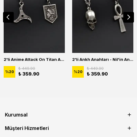
2'li Anime Attack On Titan Acrylic Maria Anime Naruto Erkek Kadın Kolye Seti
2'li Ankh Anahtarı - Nil'in Anahtarı - Kuru Kafa Erkek Kadın Kolye Seti
₺ 449.90
₺ 449.90
%
20
%
20
₺ 359.90
₺ 359.90
Kurumsal
Müşteri Hizmetleri