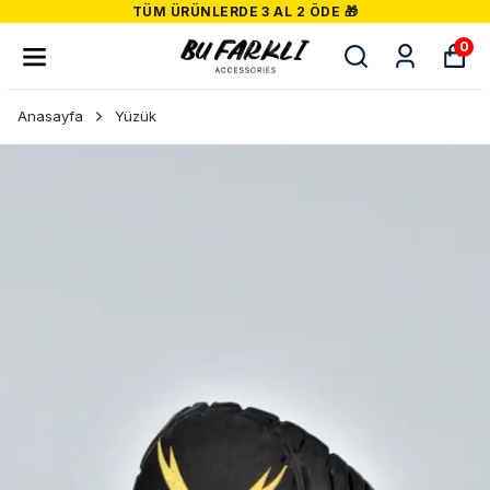
TÜM ÜRÜNLERDE 3 AL 2 ÖDE 🎁
0
Anasayfa
Yüzük